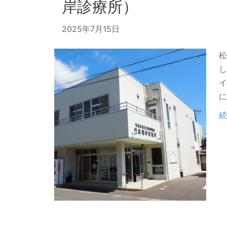
岸診療所）
2025年7月15日
松
し
イ
に
続