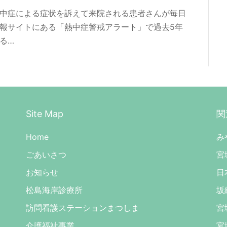
熱中症による症状を訴えて来院される患者さんが毎日
情報サイトにある「熱中症警戒アラート」で過去5年
る…
Site Map
関
Home
み
ごあいさつ
宮
お知らせ
日
松島海岸診療所
坂
訪問看護ステーションまつしま
宮
介護福祉事業
宮