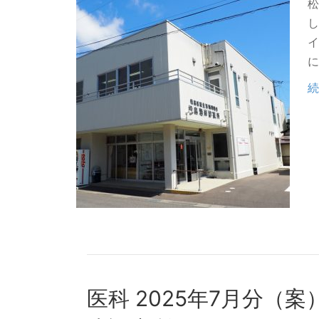
松
し
イ
に
続
医科 2025年7月分（