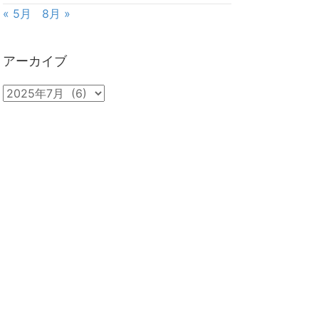
« 5月
8月 »
アーカイブ
ア
ー
カ
イ
ブ