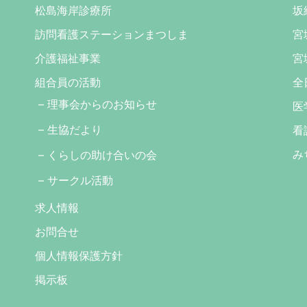
松島海岸診療所
坂
訪問看護ステーションまつしま
宮
介護福祉事業
宮
組合員の活動
全
理事会からのお知らせ
医
生協だより
看
み
くらしの助け合いの会
サークル活動
求人情報
お問合せ
個人情報保護方針
掲示板